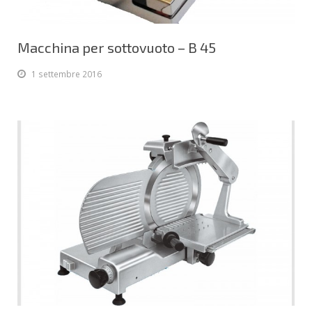
Vetrine
English
Affettatrici
Macchina per sottovuoto – B 45
1 settembre 2016
Drinking Line