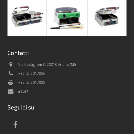
Contatti
Via Castiglioni 3, 20010 Arluno (MI)
+39 02 9017836
+39 02 9017835
info@
Seguici su: