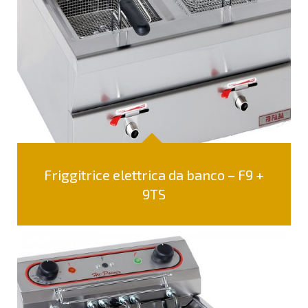
Friggitrice elettrica da banco – F9 +
9TS