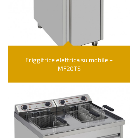
Friggitrice elettrica su mobile –
MF20TS