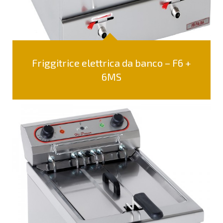
Friggitrice elettrica da banco – F6 +
6MS