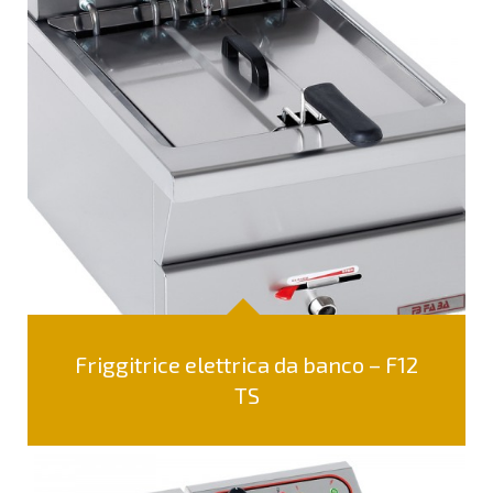
Friggitrice elettrica da banco – F12
TS