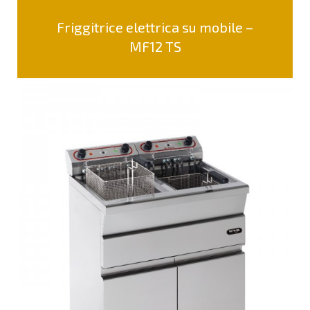
Friggitrice elettrica su mobile –
MF12 TS