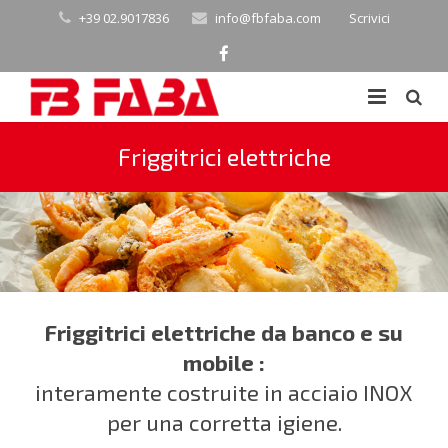
+39 02.9017836
info@fbfaba.com
Scrivici
Home
Friggitrici elettriche
Profilo
Prodotti
News
Crêpières
Contatti
Friggitrici elettriche da banco e su
Piastre Elettriche
mobile :
Lingua:
Friggitrici elettriche
interamente costruite in acciaio INOX
per una corretta igiene.
Tostiere
Italiano