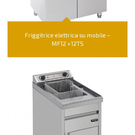
Friggitrice elettrica su mobile –
MF12 +12TS