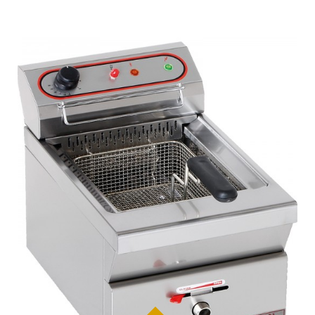
Vetrine
English
Affettatrici
Drinking Line