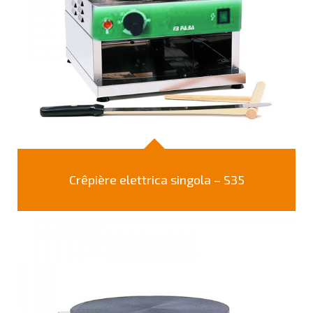
Crêpière elettrica singola – S35