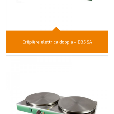
Crêpière elettrica doppia – D35 SA