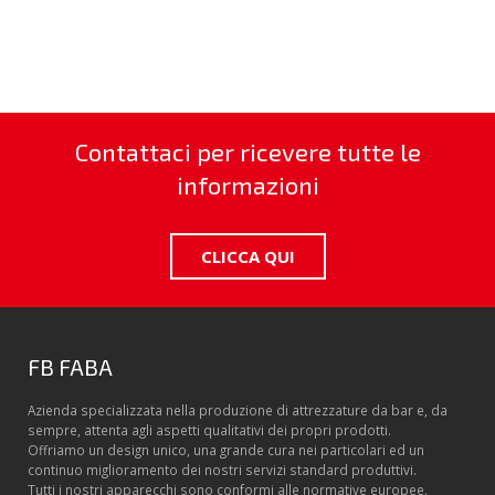
Contattaci per ricevere tutte le
informazioni
CLICCA QUI
FB FABA
Azienda specializzata nella produzione di attrezzature da bar e, da
sempre, attenta agli aspetti qualitativi dei propri prodotti.
Offriamo un design unico, una grande cura nei particolari ed un
continuo miglioramento dei nostri servizi standard produttivi.
Tutti i nostri apparecchi sono conformi alle normative europee.