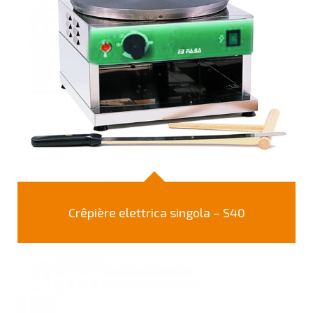
Crêpière elettrica singola – S40