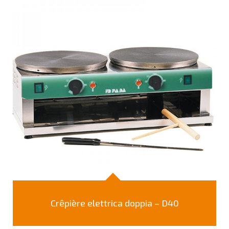
Crêpière elettrica doppia – D40