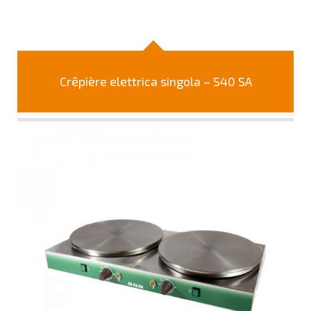
Crêpière elettrica singola – S40 SA