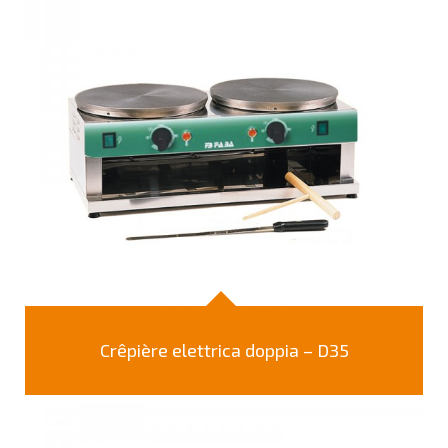
Crêpière elettrica doppia – D35