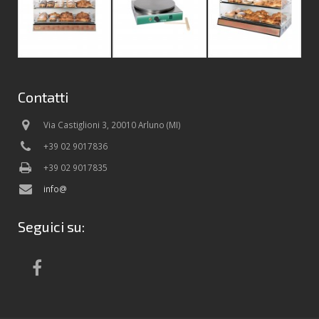
Contatti
Via Castiglioni 3, 20010 Arluno (MI)
+39 02 9017836
+39 02 9017835
info@
Seguici su: