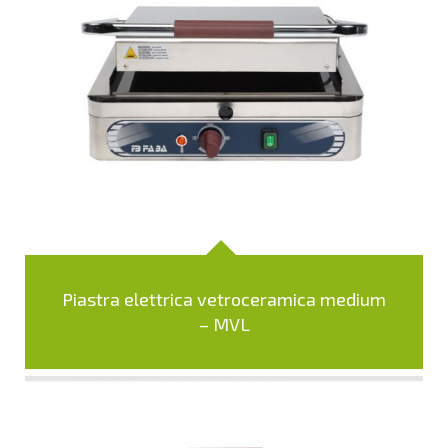
Piastra elettrica vetroceramica medium
– MVL