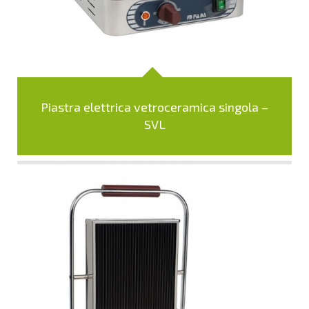
Piastra elettrica vetroceramica singola –
SVL