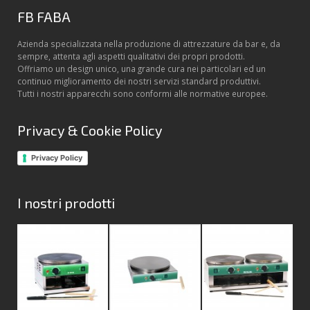
Vetrine
English
FB FABA
Azienda specializzata nella produzione di attrezzature da bar e, da
Affettatrici
sempre, attenta agli aspetti qualitativi dei propri prodotti.
Offriamo un design unico, una grande cura nei particolari ed un
Drinking Line
continuo miglioramento dei nostri servizi standard produttivi.
Tutti i nostri apparecchi sono conformi alle normative europee.
Privacy & Cookie Policy
Privacy Policy
I nostri prodotti